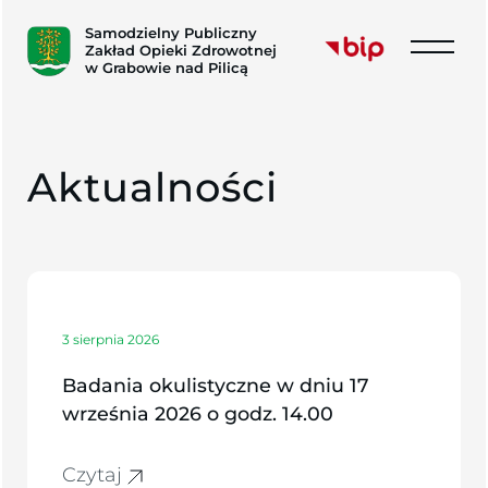
Samodzielny Publiczny
Zakład Opieki Zdrowotnej
w Grabowie nad Pilicą
A
k
t
u
a
l
n
o
ś
c
i
3 sierpnia 2026
Badania okulistyczne w dniu 17
września 2026 o godz. 14.00
Czytaj