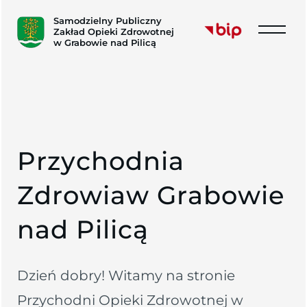
Samodzielny Publiczny
Zakład Opieki Zdrowotnej
w Grabowie nad Pilicą
P
r
z
y
c
h
o
d
n
i
a
Z
d
r
o
w
i
a
w
G
r
a
b
o
w
i
e
n
a
d
P
i
l
i
c
ą
Dzień dobry
! Witamy na stronie
Przychodni Opieki Zdrowotnej w